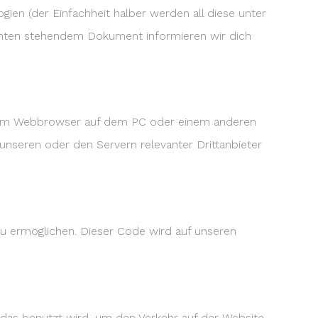
ien (der Einfachheit halber werden all diese unter
 unten stehendem Dokument informieren wir dich
nd vom Webbrowser auf dem PC oder einem anderen
nseren oder den Servern relevanter Drittanbieter
 zu ermöglichen. Dieser Code wird auf unseren
, das benutzt wird, um den Verkehr auf der Website