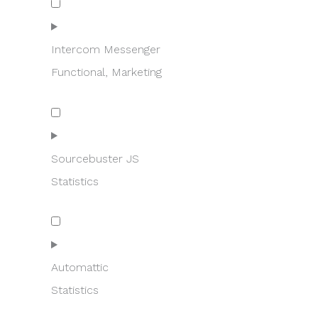
to
service
wordpress
Intercom Messenger
Functional, Marketing
Consent
to
service
intercom-
Sourcebuster JS
messenger
Statistics
Consent
to
service
sourcebuster-
Automattic
js
Statistics