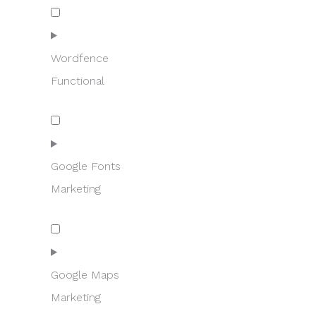
Consent
to
service
automattic
Wordfence
Functional
Consent
to
service
wordfence
Google Fonts
Marketing
Consent
to
service
google-
Google Maps
fonts
Marketing