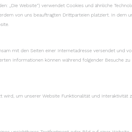
en: „Die Website“) verwendet Cookies und ähnliche Technolog
rdem von uns beauftragten Drittparteien platziert. In dem
ite.
emeinsam mit den Seiten einer Internetadresse versendet u
herten Informationen können während folgender Besuche zu u
 wird, um unserer Website Funktionalität und Interaktivität
leines unsichtbares Textfragment oder Bild auf einer Website