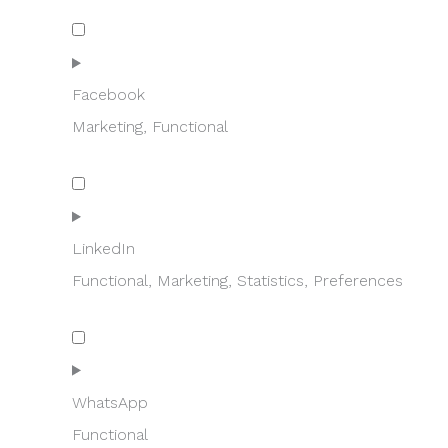
Consent
to
service
google-
Facebook
maps
Marketing, Functional
Consent
to
service
facebook
LinkedIn
Functional, Marketing, Statistics, Preferences
Consent
to
service
linkedin
WhatsApp
Functional