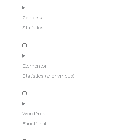
to
service
woocommerce
Zendesk
Statistics
Consent
to
service
zendesk
Elementor
Statistics (anonymous)
Consent
to
service
elementor
WordPress
Functional
Consent