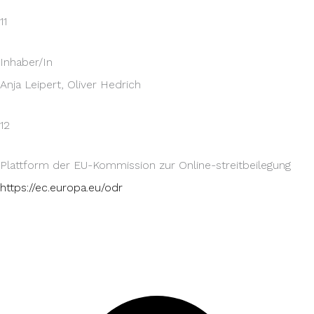
11
Inhaber/In
Anja Leipert, Oliver Hedrich
12
Plattform der EU-Kommission zur Online-streitbeilegung
https://ec.europa.eu/odr